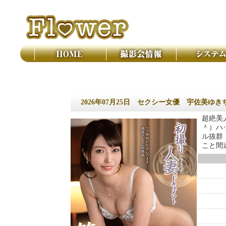
撮影会 フラワー
2026年07月25日
セクシー女優 宇佐美ゆき
超絶美
＾）ハ
ル抜群
こと間