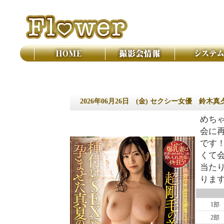
撮影会 フラワー
2026年06月26日
(金) セクシー女優 鈴木
めちゃ
会に
です！
くて
当たり
りま
1部
2部