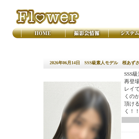
撮影会 フラワー
2026年06月14日
SSS級素人モデル 桜あず
SSS
再登
レイ
くの
頂け
く！