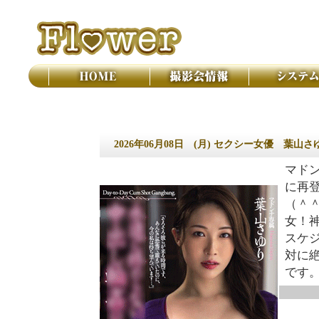
撮影会 フラワー
2026年06月08日
(月) セクシー女優 葉山
マドン
に再
（＾
女！
スケ
対に絶
です