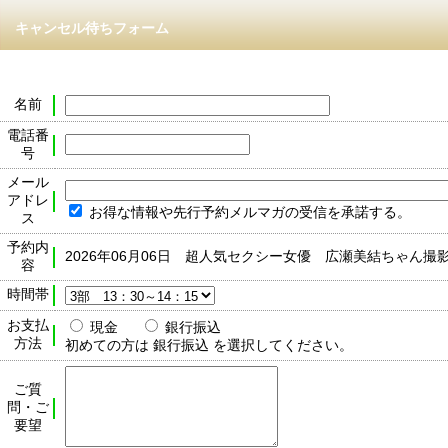
キャンセル待ちフォーム
名前
電話番
号
メール
アドレ
お得な情報や先行予約メルマガの受信を承諾する。
ス
予約内
2026年06月06日 超人気セクシー女優 広瀬美結ちゃん撮
容
時間帯
お支払
現金
銀行振込
方法
初めての方は 銀行振込 を選択してください。
ご質
問・ご
要望