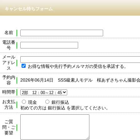
キャンセル待ちフォーム
名前
電話番
号
メール
アドレ
お得な情報や先行予約メルマガの受信を承諾する。
ス
予約内
2026年06月14日 SSS級素人モデル 桜あずさちゃん撮影
容
時間帯
お支払
現金
銀行振込
方法
初めての方は 銀行振込 を選択してください。
ご質
問・ご
要望