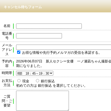
キャンセル待ちフォーム
名前
電話番
号
メール
アドレ
お得な情報や先行予約メルマガの受信を承諾する。
ス
予約内
2026年06月07日 新人セクシー女優 一ノ瀬凪ちゃん撮影
容
期になりました。
時間帯
お支払
現金
銀行振込
方法
初めての方は 銀行振込 を選択してください。
ご質
問・ご
要望