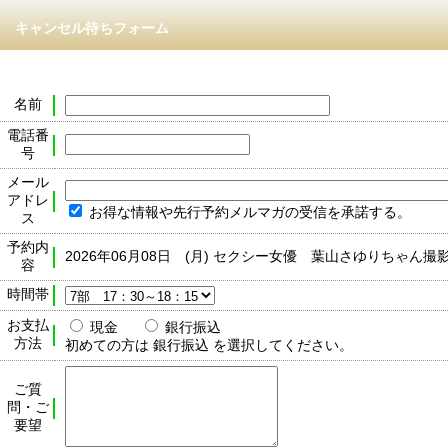
キャンセル待ちフォーム
名前
電話番
号
メール
アドレ
お得な情報や先行予約メルマガの受信を承諾する。
ス
予約内
2026年06月08日 (月) セクシー女優 葉山さゆりちゃん撮
容
時間帯
お支払
現金
銀行振込
方法
初めての方は 銀行振込 を選択してください。
ご質
問・ご
要望