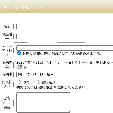
キャンセル待ちフォーム
名前
電話番
号
メール
アドレ
お得な情報や先行予約メルマガの受信を承諾する。
ス
予約内
2025年07月21日 (月) ダンサー＆セクシー女優 熊野あゆ
容
撮影会！
時間帯
お支払
現金
銀行振込
方法
初めての方は 銀行振込 を選択してください。
ご質
問・ご
要望