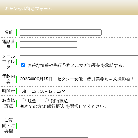
キャンセル待ちフォーム
名前
電話番
号
メール
アドレ
お得な情報や先行予約メルマガの受信を承諾する。
ス
予約内
2025年06月15日 セクシー女優 赤井美希ちゃん撮影会！
容
時間帯
お支払
現金
銀行振込
方法
初めての方は 銀行振込 を選択してください。
ご質
問・ご
要望